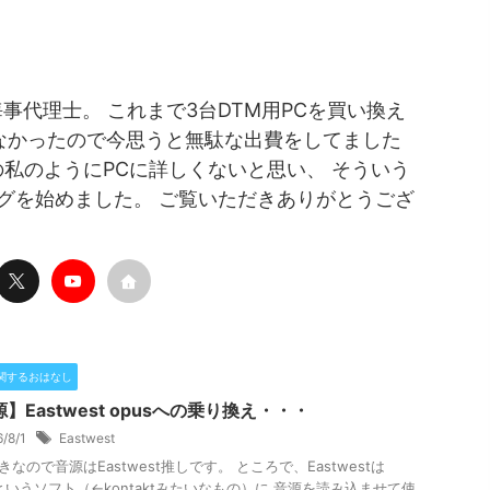
＆海事代理士。 これまで3台DTM用PCを買い換え
がなかったので今思うと無駄な出費をしてました
去の私のようにPCに詳しくないと思い、 そういう
グを始めました。 ご覧いただきありがとうござ
に関するおはなし
】Eastwest opusへの乗り換え・・・
6/8/1
Eastwest
きなので音源はEastwest推しです。 ところで、Eastwestは
Yというソフト（←kontaktみたいなもの）に 音源を読み込ませて使