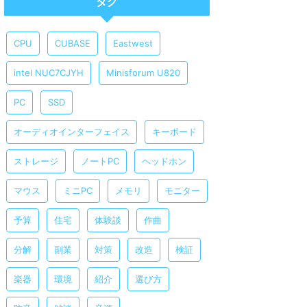
タグ
CPU
CUBASE
Eastwest
intel NUC7CJYH
Minisforum U820
PC
SSD
オーディオインターフェイス
キーボード
ストレージ
ノートPC
ヘッドホン
マウス
ミニPC
メモリ
モニター
予算
住宅
体験談
作曲
分解
副業
対策
改造
検証
楽器
環境
紹介
選び方