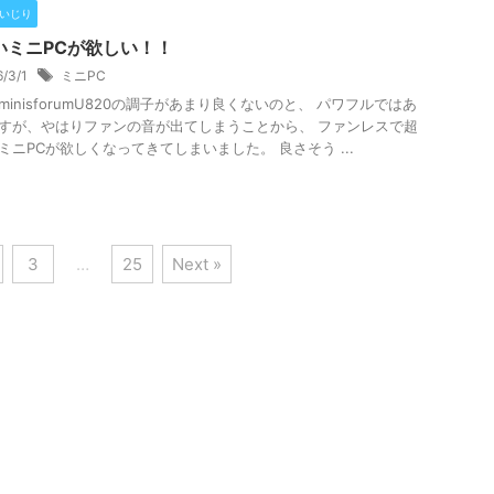
Cいじり
いミニPCが欲しい！！
6/3/1
ミニPC
minisforumU820の調子があまり良くないのと、 パワフルではあ
すが、やはりファンの音が出てしまうことから、 ファンレスで超
ミニPCが欲しくなってきてしまいました。 良さそう ...
3
…
25
Next »