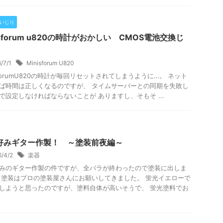
Cいじり
isforum u820の時計がおかしい CMOS電池交換じ
6/7/1
Minisforum U820
isforumU820の時計が毎回リセットされてしまうように…。 ネット
ば時間は正しくなるのですが、 タイムサーバーとの同期を失敗し
で設定しなければならないことが ありますし、そもそ ...
好みギター作製！ ～塗装前夜編～
6/4/2
楽器
みのギター作製の件ですが、全バラが終わったので塗装に出しま
 塗装はプロの塗装屋さんにお願いしてきました。 蛍光イエローで
しようと思ったのですが、塗料自体が高いそうで、 蛍光塗料でお