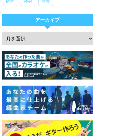
防音
雑談
音源
アーカイブ