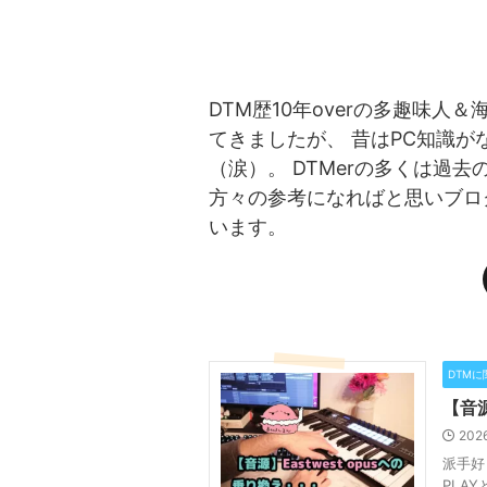
DTM歴10年overの多趣味人
てきましたが、 昔はPC知識
（涙）。 DTMerの多くは過
方々の参考になればと思いブロ
います。
DTM
【音源
202
派手好
PLA