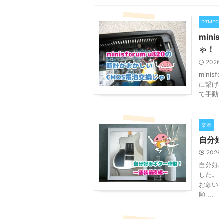
DTMP
min
ゃ！
202
min
に繋げ
て手動
楽器
自分
202
自分好
した。
お願い
願 ...