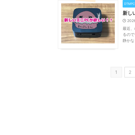
DTMP
新し
202
最近、
るので
静かな
1
2