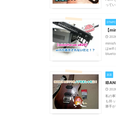
ってい
DTMP
【mi
202
min
はwi
blue
楽器
IBA
202
私の事
も持っ
勝手が