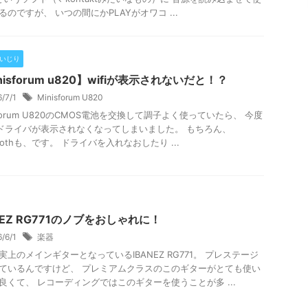
るのですが、 いつの間にかPLAYがオワコ ...
Cいじり
nisforum u820】wifiが表示されないだと！？
6/7/1
Minisforum U820
isforum U820のCMOS電池を交換して調子よく使っていたら、 今度
fiドライバが表示されなくなってしまいました。 もちろん、
toothも、です。 ドライバを入れなおしたり ...
NEZ RG771のノブをおしゃれに！
6/6/1
楽器
実上のメインギターとなっているIBANEZ RG771。 プレステージ
ているんですけど、 プレミアムクラスのこのギターがとても使い
良くて、 レコーディングではこのギターを使うことが多 ...