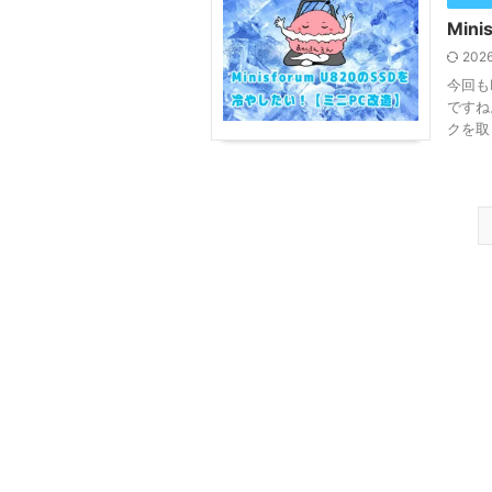
Min
202
今回もM
ですね
クを取