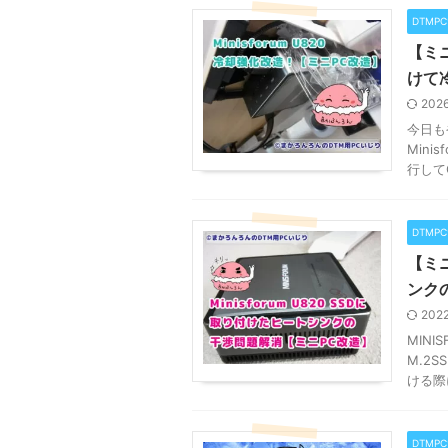
DTMP
【ミニ
けて
202
今日も
Mini
行して
DTMP
【ミニ
ンク
202
MINI
M.2
ける際
DTMP