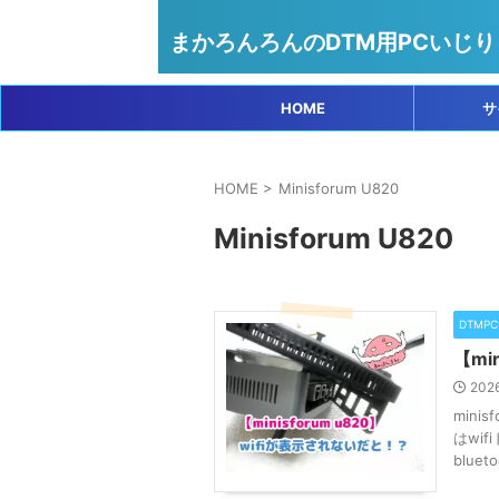
まかろんろんのDTM用PCいじり
HOME
サ
HOME
>
Minisforum U820
Minisforum U820
DTMP
【mi
202
min
はwi
blue