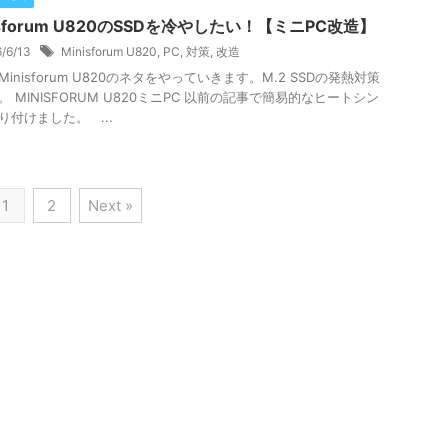
isforum U820のSSDを冷やしたい！【ミニPC改造】
6/6/13
Minisforum U820
,
PC
,
対策
,
改造
inisforum U820のネタをやっていきます。M.2 SSDの発熱対策
。 MINISFORUM U820ミニPC 以前の記事で簡易的なヒートシン
り付けました。 ...
1
2
Next »