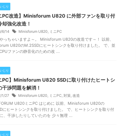
Cいじり
PC改造】Minisforum U820 に外部ファンを取り付
冷却強化改造！
6/6/14
Minisforum U820
,
ミニPC
やっちゃいますよ～。 Minisforum U820の改造です～！ 以前、
sforum U820のM.2SSDにヒートシンクを取り付けました。 で、並
CPUファンの静音化のための改 ...
Cいじり
PC】Minisforum U820 SSDに取り付けたヒートシ
の干渉問題を解消！
2/1/27
Minisforum U820
,
ミニPC
,
対策
,
改造
SFORUM U820ミニPC はじめに 以前、Minisforum U820の
SSDにヒートシンクを取り付けました。 で、ヒートシンクを取り付
に、干渉したりしていたのを 少々無理 ...
Cいじり