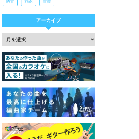
防音
雑談
音源
アーカイブ