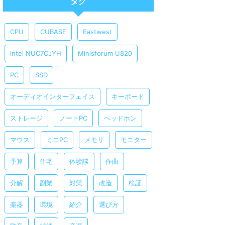
タグ
CPU
CUBASE
Eastwest
intel NUC7CJYH
Minisforum U820
PC
SSD
オーディオインターフェイス
キーボード
ストレージ
ノートPC
ヘッドホン
マウス
ミニPC
メモリ
モニター
予算
住宅
体験談
作曲
分解
副業
対策
改造
検証
楽器
環境
紹介
選び方