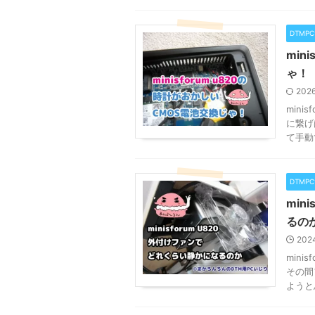
DTMP
min
ゃ！
202
min
に繋げ
て手動
DTMP
min
るの
202
min
その間
ようと