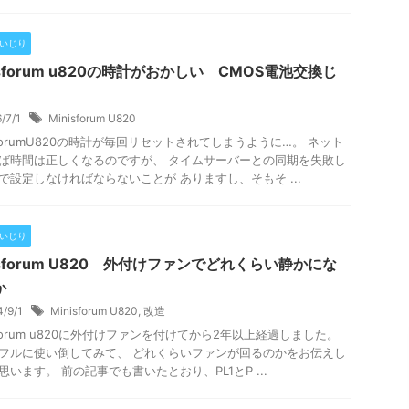
Cいじり
isforum u820の時計がおかしい CMOS電池交換じ
6/7/1
Minisforum U820
isforumU820の時計が毎回リセットされてしまうように…。 ネット
ば時間は正しくなるのですが、 タイムサーバーとの同期を失敗し
で設定しなければならないことが ありますし、そもそ ...
Cいじり
isforum U820 外付けファンでどれくらい静かにな
か
4/9/1
Minisforum U820
,
改造
isforum u820に外付けファンを付けてから2年以上経過しました。
フルに使い倒してみて、 どれくらいファンが回るのかをお伝えし
思います。 前の記事でも書いたとおり、PL1とP ...