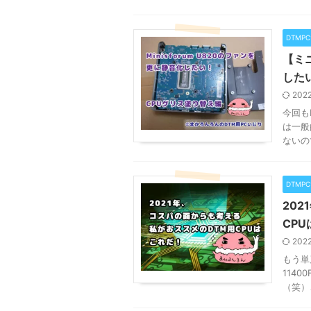
DTMP
【ミニ
した
202
今回もM
は一般
ないの
DTMP
20
CP
202
もう単刀
114
（笑）