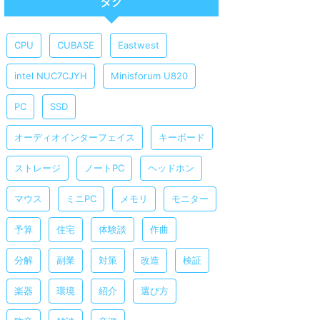
タグ
CPU
CUBASE
Eastwest
intel NUC7CJYH
Minisforum U820
PC
SSD
オーディオインターフェイス
キーボード
ストレージ
ノートPC
ヘッドホン
マウス
ミニPC
メモリ
モニター
予算
住宅
体験談
作曲
分解
副業
対策
改造
検証
楽器
環境
紹介
選び方