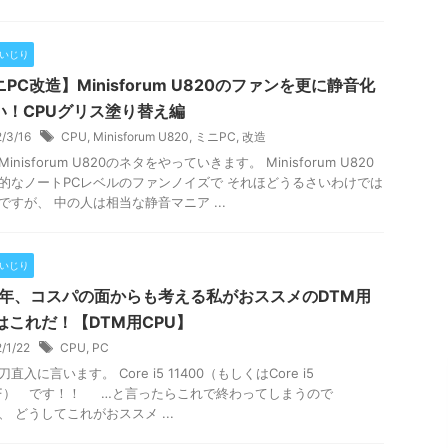
Cいじり
PC改造】Minisforum U820のファンを更に静音化
い！CPUグリス塗り替え編
2/3/16
CPU
,
Minisforum U820
,
ミニPC
,
改造
inisforum U820のネタをやっていきます。 Minisforum U820
的なノートPCレベルのファンノイズで それほどうるさいわけでは
ですが、 中の人は相当な静音マニア ...
Cいじり
21年、コスパの面からも考える私がおススメのDTM用
Uはこれだ！【DTM用CPU】
2/1/22
CPU
,
PC
直入に言います。 Core i5 11400（もしくはCore i5
00F） です！！ …と言ったらこれで終わってしまうので
、 どうしてこれがおススメ ...