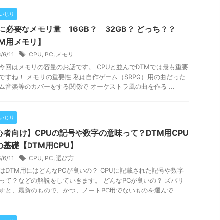
Cいじり
Mに必要なメモリ量 16GB？ 32GB？ どっち？？
TM用メモリ】
6/6/11
CPU
,
PC
,
メモリ
今回はメモリの容量のお話です。 CPUと並んでDTMでは最も重要
ですね！ メモリの重要性 私は自作ゲーム（SRPG）用の曲だった
ム音楽等のカバーをする関係で オーケストラ風の曲を作る ...
Cいじり
心者向け】CPUの記号や数字の意味って？DTM用CPU
の基礎【DTM用CPU】
6/6/11
CPU
,
PC
,
選び方
はDTM用にはどんなPCが良いの？ CPUに記載された記号や数字
って？などの解説をしていきます。 どんなPCが良いの？ ズバリ
すと、最新のもので、かつ、ノートPC用でないものを選んで ...