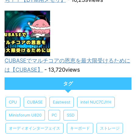
CUBASEでマルチコアの恩恵を最大限受けるために
は【CUBASE】
- 13,720views
タグ
CPU
CUBASE
Eastwest
intel NUC7CJYH
Minisforum U820
PC
SSD
オーディオインターフェイス
キーボード
ストレージ