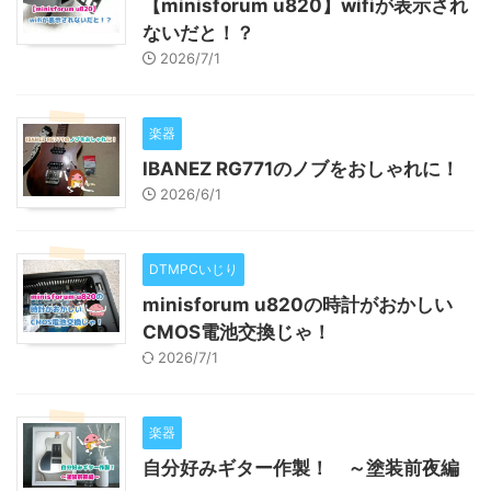
【minisforum u820】wifiが表示され
ないだと！？
2026/7/1
楽器
IBANEZ RG771のノブをおしゃれに！
2026/6/1
DTMPCいじり
minisforum u820の時計がおかしい
CMOS電池交換じゃ！
2026/7/1
楽器
自分好みギター作製！ ～塗装前夜編