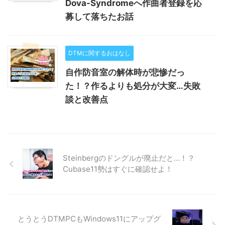
Dova-Syndromeへ作曲者登録を応
募して落ちたお話
DTMに関するおはなし
自作防音室の解体時が悲惨だっ
た！？作るよりも処分が大変…失敗
談と改善点
Steinbergのドングルが廃止だと…！？
Cubase11勢はすぐに確認せよ！
とうとうDTMPCもWindows11にアップグ