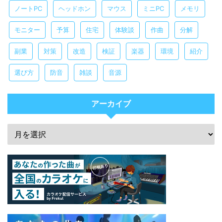
ノートPC
ヘッドホン
マウス
ミニPC
メモリ
モニター
予算
住宅
体験談
作曲
分解
副業
対策
改造
検証
楽器
環境
紹介
選び方
防音
雑談
音源
アーカイブ