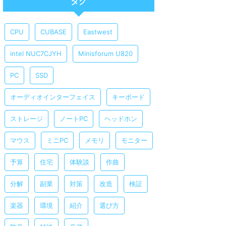
タグ
CPU
CUBASE
Eastwest
intel NUC7CJYH
Minisforum U820
PC
SSD
オーディオインターフェイス
キーボード
ストレージ
ノートPC
ヘッドホン
マウス
ミニPC
メモリ
モニター
予算
住宅
体験談
作曲
分解
副業
対策
改造
検証
楽器
環境
紹介
選び方