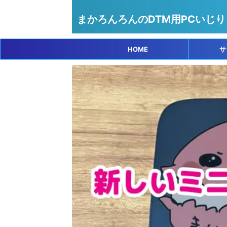
まかろんろんのDTM用PCいじり
HOME
サ