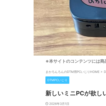
※本サイトのコンテンツには商
まかろんろんのDTM用PCいじりHOME
>
DTMPCいじり
新しいミニPCが欲し
2026年3月1日