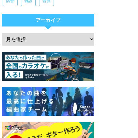
防音
雑談
音源
アーカイブ