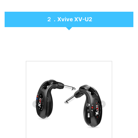
２．Xvive XV-U2