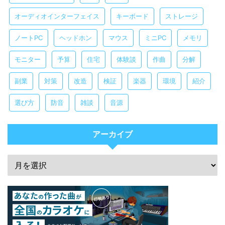
オーディオインターフェイス
キーボード
ストレージ
ノートPC
ヘッドホン
マウス
ミニPC
メモリ
モニター
予算
住宅
体験談
作曲
分解
副業
対策
改造
検証
楽器
環境
紹介
選び方
防音
雑談
音源
アーカイブ