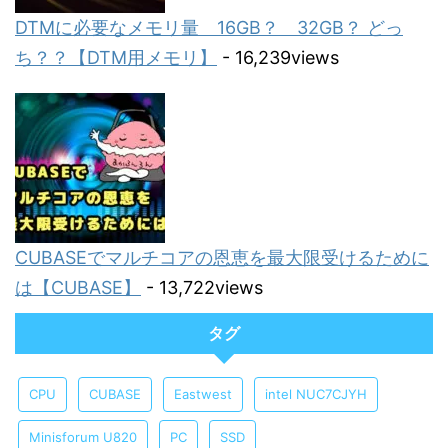
DTMに必要なメモリ量 16GB？ 32GB？ どっ
ち？？【DTM用メモリ】
- 16,239views
CUBASEでマルチコアの恩恵を最大限受けるために
は【CUBASE】
- 13,722views
タグ
CPU
CUBASE
Eastwest
intel NUC7CJYH
Minisforum U820
PC
SSD