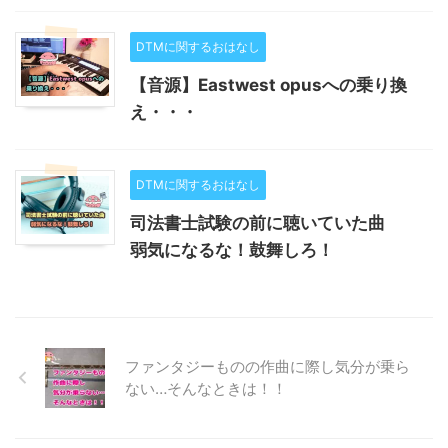
DTMに関するおはなし
【音源】Eastwest opusへの乗り換
え・・・
DTMに関するおはなし
司法書士試験の前に聴いていた曲
弱気になるな！鼓舞しろ！
ファンタジーものの作曲に際し気分が乗ら
ない…そんなときは！！