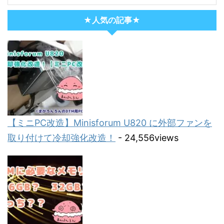
★人気の記事★
【ミニPC改造】Minisforum U820 に外部ファンを
取り付けて冷却強化改造！
- 24,556views