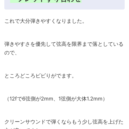
これで大分弾きやすくなりました。
弾きやすさを優先して弦高を限界まで落としている
ので、
ところどころビビりがでます。
（
12f
で
6
弦側が
2mm
、
1
弦側が大体
1.2mm
）
クリーンサウンドで弾くならもう少し弦高を上げた