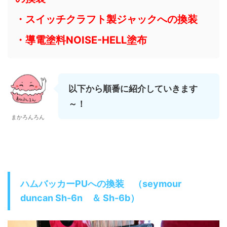
・スイッチクラフト製ジャックへの換装
・導電塗料NOISE-HELL塗布
以下から順番に紹介していきます
～！
まかろんろん
ハムバッカー
PU
への換装
（
seymour
duncan Sh-6n
＆
Sh-6b
）